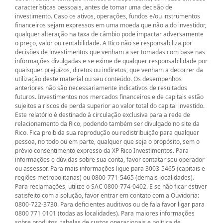
características pessoais, antes de tomar uma decisão de
investimento. Caso os ativos, operações, fundos e/ou instrumentos
financeiros sejam expressos em uma moeda que não a do investidor,
qualquer alteração na taxa de câmbio pode impactar adversamente
o preço, valor ou rentabilidade. A Rico não se responsabiliza por
decisões de investimentos que venham a ser tomadas com base nas
informações divulgadas e se exime de qualquer responsabilidade por
quaisquer prejuízos, diretos ou indiretos, que venham a decorrer da
utilização deste material ou seu conteúdo. Os desempenhos
anteriores não são necessariamente indicativos de resultados
futuros. Investimentos nos mercados financeiros e de capitais estão
sujeitos a riscos de perda superior ao valor total do capital investido.
Este relatório é destinado à circulação exclusiva para a rede de
relacionamento da Rico, podendo também ser divulgado no site da
Rico. Fica proibida sua reprodução ou redistribuição para qualquer
pessoa, no todo ou em parte, qualquer que seja o propósito, sem o
prévio consentimento expresso da XP Rico Investimentos. Para
informações e dúvidas sobre sua conta, favor contatar seu operador
ou assessor. Para mais informações ligue para 3003-5465 (capitais e
regiões metropolitanas) ou 0800-771-5465 (demais localidades).
Para reclamações, utilize o SAC 0800-774-0402. E se não ficar estiver
satisfeito com a solução, favor entrar em contato com a Ouvidoria:
0800-722-3730. Para deficientes auditivos ou de fala favor ligar para
0800 771 0101 (todas as localidades). Para maiores informações
sobre produtos, tabelas de custos operacionais e política de