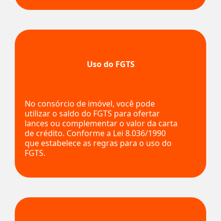
Uso do FGTS
No consórcio de imóvel, você pode
utilizar o saldo do FGTS para ofertar
lances ou complementar o valor da carta
de crédito. Conforme a Lei 8.036/1990
que estabelece as regras para o uso do
FGTS.