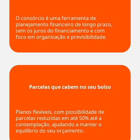
O consórcio é uma ferramenta de
planejamento financeiro de longo prazo,
sem os juros do financiamento e com
foco em organização e previsibilidade.
Parcelas que cabem no seu bolso
Planos flexíveis, com possibilidade de
parcelas reduzidas em até 50% até a
contemplação, ajudando a manter o
equilíbrio do seu orçamento.